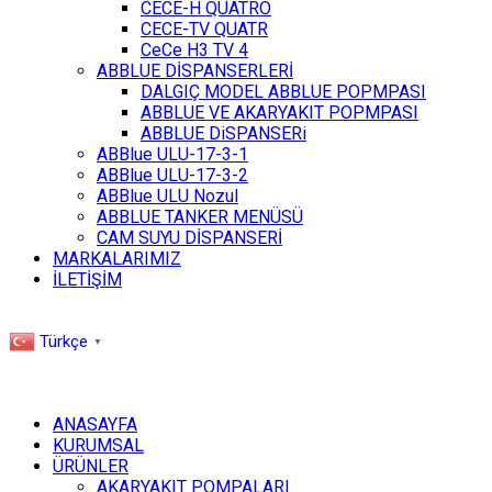
CECE-H QUATRO
CECE-TV QUATR
CeCe H3 TV 4
ABBLUE DİSPANSERLERİ
DALGIÇ MODEL ABBLUE POPMPASI
ABBLUE VE AKARYAKIT POPMPASI
ABBLUE DiSPANSERi
ABBlue ULU-17-3-1
ABBlue ULU-17-3-2
ABBlue ULU Nozul
ABBLUE TANKER MENÜSÜ
CAM SUYU DİSPANSERİ
MARKALARIMIZ
İLETİŞİM
Türkçe
▼
ANASAYFA
KURUMSAL
ÜRÜNLER
AKARYAKIT POMPALARI