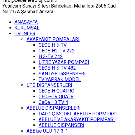
info@cecemetroloji.com.tr
Yeşilçam Sanayi Sitesi Bahçekapı Mahallesi 2506 Cad
No:21/A Şaşmaz Ankara
ANASAYFA
KURUMSAL
ÜRÜNLER
AKARYAKIT POMPALARI
CECE-H 3-TV
CECE-H2-TV 222
H 3-TV 242
LİTRE YAZAR POMPASI
CECE-H 3-TV 482
ŞANTiYE DiSPENSERi
TV YAPRAK MODEL
LPG DİSPANSERLERİ
CECE-H QUATRO
CECE-TV QUATR
CeCe H3 TV 4
ABBLUE DİSPANSERLERİ
DALGIÇ MODEL ABBLUE POPMPASI
ABBLUE VE AKARYAKIT POPMPASI
ABBLUE DiSPANSERi
ABBlue ULU-17-3-1