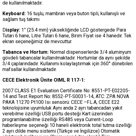
de kullanılmaktadır.
Keyboard:
16 tuşlu, mambran veya buton tipli, kullanışlı ve
sağlam tuş takımı
D
isplay:
1” (25.4 mm) yüksekliğinde LCD göstergede Para
Tutarı 6 hane, Litre Tutarı 6 hane, Birim Fiyat ise 4 hanedir. Tek
ekran seçeneğimiz de mevcuttur.
Tabanca ve Hortum:
Normal dispenserlerde 3/4 aluminyum
gövdeli tabancalar kullanılmaktadır. Hortumlar da aynı şekilde
3/4 çaplarındadır. Kullanımı kolaylaştırmak için 360° dönebilen
mafsallar kullanılmaktadır.
CECE Elektronik Ünite OIML R 117-1:
2007 CLASS E1 Evaluation Certificate No: 8551-PT-E02205-
14 and Test Report No: 8552-PT-S0031-14, ATC: ZPA NOVA
PAKA 11270 Pt100 Isı sensörü: CECE –F.L.A, CECE E22
teknolojisine uyumluluk Aynı anda 2 ayrı tabancadan yakıt
verebilme özelliği USB portu desteği Kart üzerinden
programlanabilme özelliği RS485 veya Current-Loop
haberleşme seçeneği 10 haneli elektronik total tutma özelliği
2 ayrı dilde menu sistemi (Türkçe ve İngilizce) Otomatik