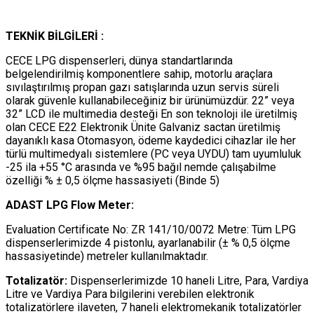
TEKNİK BİLGİLERİ :
CECE LPG dispenserleri, dünya standartlarında
belgelendirilmiş komponentlere sahip, motorlu araçlara
sıvılaştırılmış propan gazı satışlarında uzun servis süreli
olarak güvenle kullanabileceğiniz bir ürünümüzdür. 22” veya
32” LCD ile multimedia desteği En son teknoloji ile üretilmiş
olan CECE E22 Elektronik Ünite Galvaniz sactan üretilmiş
dayanıklı kasa Otomasyon, ödeme kaydedici cihazlar ile her
türlü multimedyalı sistemlere (PC veya UYDU) tam uyumluluk
-25 ila +55 °C arasında ve %95 bağıl nemde çalışabilme
özelliği % ± 0,5 ölçme hassasiyeti (Binde 5)
ADAST LPG Flow Meter:
Evaluation Certificate No: ZR 141/10/0072 Metre: Tüm LPG
dispenserlerimizde 4 pistonlu, ayarlanabilir (± % 0,5 ölçme
hassasiyetinde) metreler kullanılmaktadır.
Totalizatör:
Dispenserlerimizde 10 haneli Litre, Para, Vardiya
Litre ve Vardiya Para bilgilerini verebilen elektronik
totalizatörlere ilaveten, 7 haneli elektromekanik totalizatörler