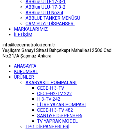
ABBlue ULU-17-3-1
ABBlue ULU-17-3-2
ABBlue ULU Nozul
ABBLUE TANKER MENÜSÜ
CAM SUYU DİSPANSERİ
MARKALARIMIZ
İLETİŞİM
info@cecemetroloji.com.tr
Yeşilçam Sanayi Sitesi Bahçekapı Mahallesi 2506 Cad
No:21/A Şaşmaz Ankara
ANASAYFA
KURUMSAL
ÜRÜNLER
AKARYAKIT POMPALARI
CECE-H 3-TV
CECE-H2-TV 222
H 3-TV 242
LİTRE YAZAR POMPASI
CECE-H 3-TV 482
ŞANTiYE DiSPENSERi
TV YAPRAK MODEL
LPG DİSPANSERLERİ