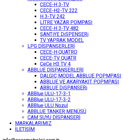
CECE-H 3-TV
CECE-H2-TV 222
H 3-TV 242
LİTRE YAZAR POMPASI
CECE-H 3-TV 482
ŞANTiYE DiSPENSERi
TV YAPRAK MODEL
LPG DİSPANSERLERİ
CECE-H QUATRO
CECE-TV QUATR
CeCe H3 TV 4
ABBLUE DİSPANSERLERİ
DALGIÇ MODEL ABBLUE POPMPASI
ABBLUE VE AKARYAKIT POPMPASI
ABBLUE DiSPANSERi
ABBlue ULU-17-3-1
ABBlue ULU-17-3-2
ABBlue ULU Nozul
ABBLUE TANKER MENÜSÜ
CAM SUYU DİSPANSERİ
MARKALARIMIZ
İLETİŞİM