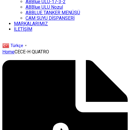
ABBlue ULU-17-3-2
ABBlue ULU Nozul
ABBLUE TANKER MENÜSÜ
CAM SUYU DİSPANSERİ
MARKALARIMIZ
İLETİŞİM
Türkçe
▼
Home
CECE-H QUATRO