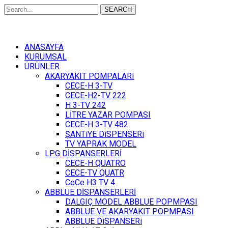
SEARCH
ANASAYFA
KURUMSAL
ÜRÜNLER
AKARYAKIT POMPALARI
CECE-H 3-TV
CECE-H2-TV 222
H 3-TV 242
LİTRE YAZAR POMPASI
CECE-H 3-TV 482
ŞANTiYE DiSPENSERi
TV YAPRAK MODEL
LPG DİSPANSERLERİ
CECE-H QUATRO
CECE-TV QUATR
CeCe H3 TV 4
ABBLUE DİSPANSERLERİ
DALGIÇ MODEL ABBLUE POPMPASI
ABBLUE VE AKARYAKIT POPMPASI
ABBLUE DiSPANSERi